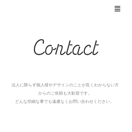
内
メ
容
ニ
ュ
を
ー
ス
キ
ッ
プ
法人に限らず個人様やデザインのことが良くわからない方
からのご依頼も大歓迎です。
どんな些細な事でも遠慮なくお問い合わせください。