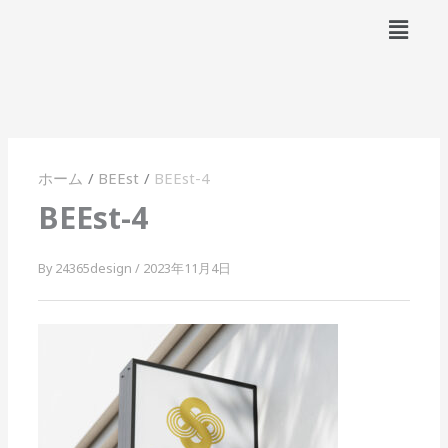
内
メ
容
ニ
ュ
を
ー
ス
キ
ッ
プ
ホーム
BEEst
BEEst-4
BEEst-4
By
24365design
/
2023年11月4日