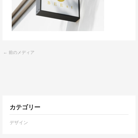
←
前のメディア
各
カテゴリー
月
の
デザイン
ア
ー