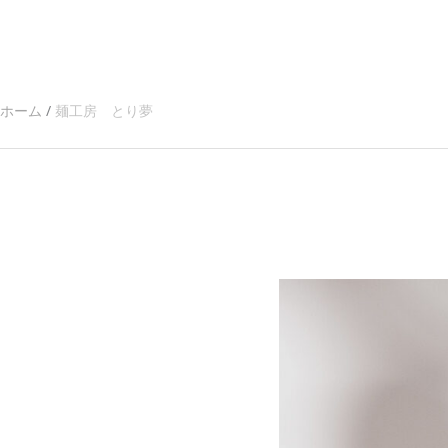
内
容
を
ス
キ
ホーム
麺工房 とり夢
ッ
プ