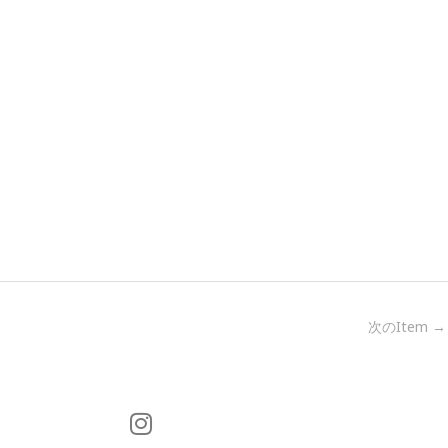
次のItem
→
I
n