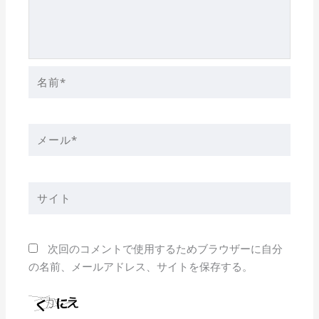
名
前
*
メ
ー
ル
*
サ
イ
ト
次回のコメントで使用するためブラウザーに自分
の名前、メールアドレス、サイトを保存する。