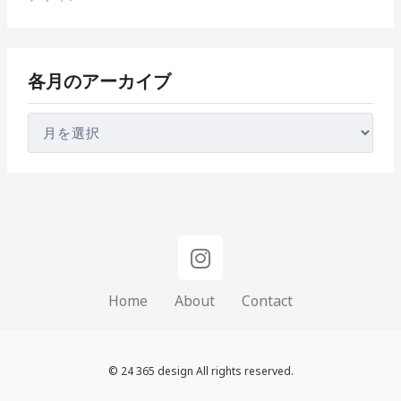
ア
ー
カ
各月のアーカイブ
イ
ブ
I
n
s
Home
About
Contact
t
a
g
© 24 365 design All rights reserved.
r