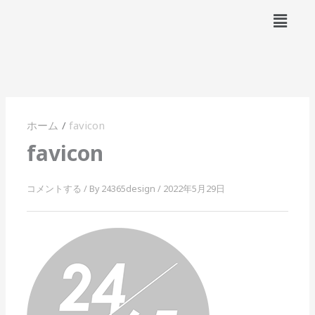
内
メ
容
ニ
ュ
を
ー
ス
キ
ッ
プ
ホーム
favicon
favicon
コメントする
/ By
24365design
/
2022年5月29日