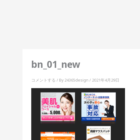
内
容
を
ス
キ
ッ
プ
bn_01_new
コメントする
/ By
24365design
/
2021年4月29日