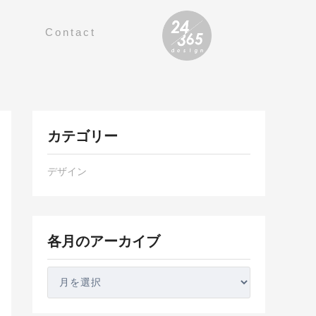
Contact
各
カテゴリー
月
の
デザイン
ア
ー
カ
イ
各月のアーカイブ
ブ