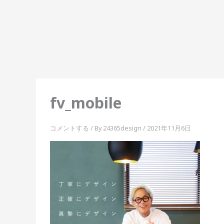
内
容
を
ス
キ
ッ
プ
fv_mobile
コメントする
/ By
24365design
/
2021年11月6日