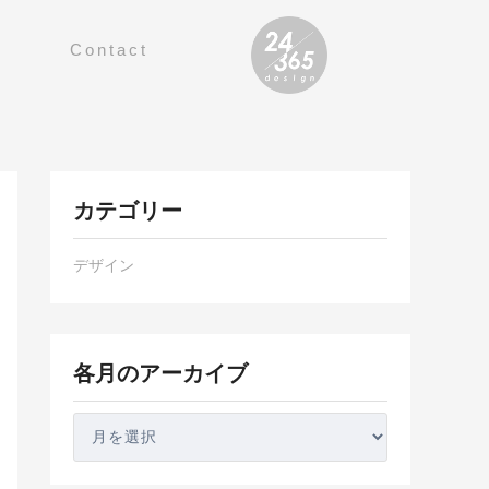
Contact
各
カテゴリー
月
の
デザイン
ア
ー
カ
イ
各月のアーカイブ
ブ