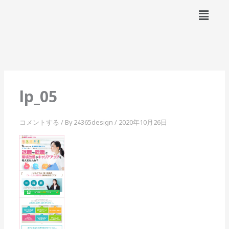
内
メ
容
ニ
ュ
を
ー
ス
キ
ッ
プ
lp_05
コメントする
/ By
24365design
/
2020年10月26日