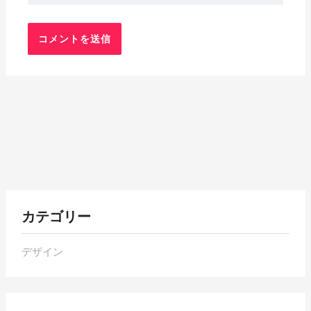
各
カテゴリー
月
の
デザイン
ア
ー
カ