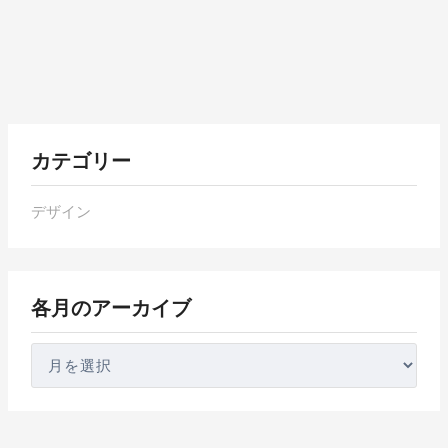
各
カテゴリー
月
の
デザイン
ア
ー
カ
各月のアーカイブ
イ
ブ