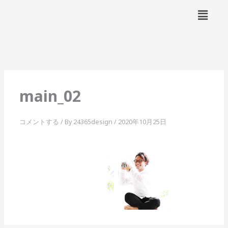
内
メ
容
ニ
ュ
を
ー
ス
キ
ッ
プ
main_02
コメントする
/ By
24365design
/
2020年10月25日