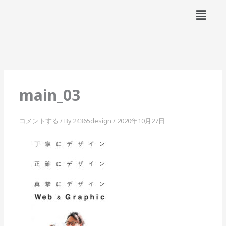
内
メ
容
ニ
ュ
を
ー
ス
キ
ッ
プ
main_03
コメントする
/ By
24365design
/
2020年10月27日