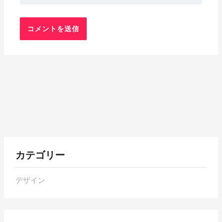
各
カテゴリー
月
の
デザイン
ア
ー
カ