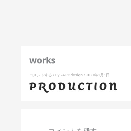
内
容
を
ス
キ
ッ
プ
works
コメントする
/ By
24365design
/
2023年1月1日
コメントを残す