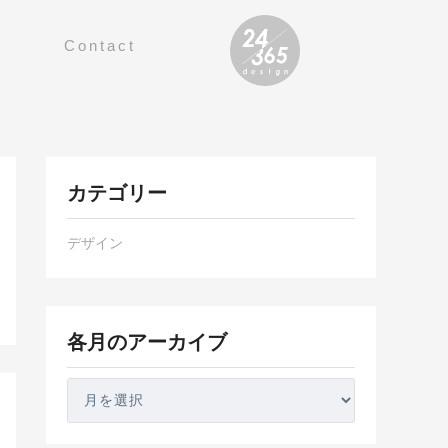
Contact
各
カテゴリー
月
の
デザイン
ア
ー
カ
イ
各月のアーカイブ
ブ