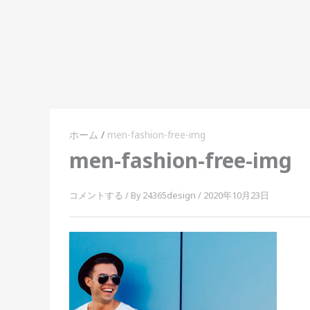
内
容
を
ス
キ
ッ
プ
ホーム
men-fashion-free-img
men-fashion-free-img
コメントする
/ By
24365design
/
2020年10月23日