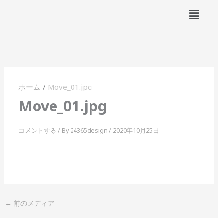
内
メ
容
ニ
ュ
を
ー
ス
キ
ッ
プ
ホーム
Move_01.jpg
Move_01.jpg
コメントする
/ By
24365design
/
2020年10月25日
←
前のメディア