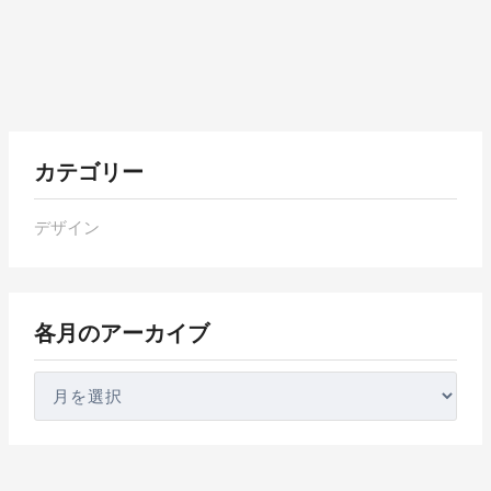
各
カテゴリー
月
の
デザイン
ア
ー
カ
各月のアーカイブ
イ
ブ