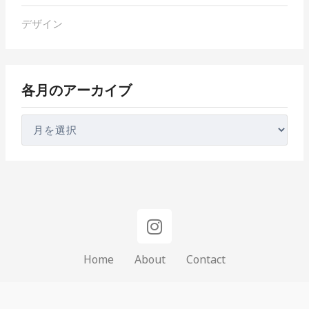
の
デザイン
ア
ー
カ
各月のアーカイブ
イ
ブ
I
n
s
Home
About
Contact
t
a
g