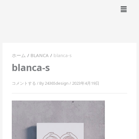
内
メ
容
ニ
ュ
を
ー
ス
キ
ッ
プ
ホーム
BLANCA
blanca-s
blanca-s
コメントする
/ By
24365design
/
2023年4月19日