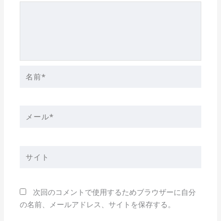
名
前
*
メ
ー
ル
*
サ
イ
ト
次回のコメントで使用するためブラウザーに自分
の名前、メールアドレス、サイトを保存する。