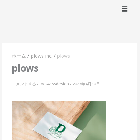
内
メ
容
ニ
ュ
を
ー
ス
キ
ッ
プ
ホーム
plows inc.
plows
plows
コメントする
/ By
24365design
/
2023年4月30日